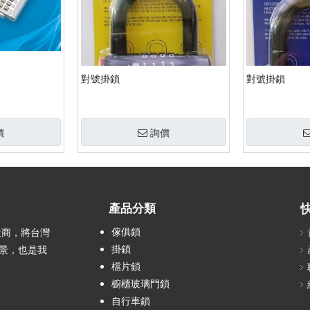
對號掛鎖
對號掛鎖
價
詢價
產品分類
傢俱鎖
造商，將台灣
掛鎖
景，也是我
檔片鎖
櫥櫃玻璃門鎖
自行車鎖