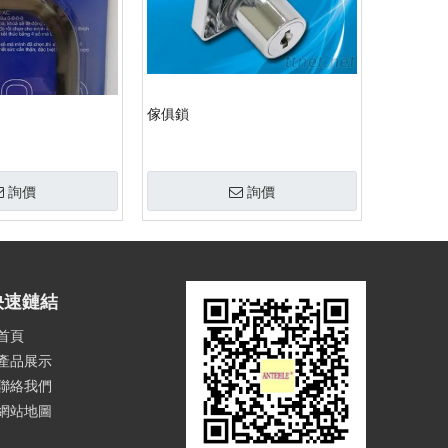
傢俱鎖
詢價
詢價
快速鏈結
首頁
產品展示
聯絡我們
網站地圖