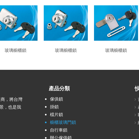
玻璃櫥櫃鎖
玻璃櫥櫃鎖
玻璃櫥櫃鎖
產品分類
傢俱鎖
造商，將台灣
掛鎖
景，也是我
檔片鎖
櫥櫃玻璃門鎖
自行車鎖
辦公傢俱鎖