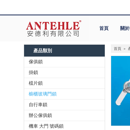
首頁
關於
首頁
»
產品類別
傢俱鎖
掛鎖
檔片鎖
櫥櫃玻璃門鎖
自行車鎖
辦公傢俱鎖
機車 大門 號碼鎖