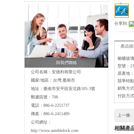
分享到:
產品描
櫥櫃玻
與我們聯絡
型號：23
公司名稱：安德利有限公司
原產地
國家/地區：台灣,臺南市
競爭特點
銷售方
地址：臺南市安平區安北路105-3號
付款方式
郵遞區號：708
電話：886-6-2251737
傳真：886-6-2411489
上一條:
公司網址：
相關產
http://www.antehlelock.com