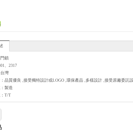
述
璃門鎖
01、2317
：台灣
：品質優良 ,接受獨特設計或LOGO ,環保產品 ,多樣設計 ,接受原廠委託設
式：製造
：T/T
品